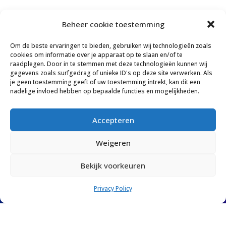
Beheer cookie toestemming
Om de beste ervaringen te bieden, gebruiken wij technologieën zoals
cookies om informatie over je apparaat op te slaan en/of te
raadplegen. Door in te stemmen met deze technologieën kunnen wij
gegevens zoals surfgedrag of unieke ID's op deze site verwerken. Als
je geen toestemming geeft of uw toestemming intrekt, kan dit een
Menu
nadelige invloed hebben op bepaalde functies en mogelijkheden.
Spreker
Accepteren
InspiratieLab
De IT Girl
Weigeren
Het Koopinfuus
Bekijk voorkeuren
In de media
Over Chantal
Privacy Policy