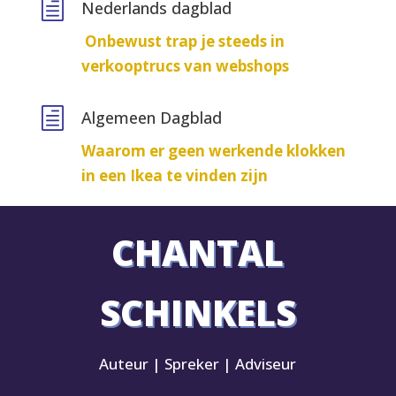
h
Nederlands dagblad
Onbewust trap je steeds in
verkooptrucs van webshops
h
Algemeen Dagblad
Waarom er geen werkende klokken
in een Ikea te vinden zijn
CHANTAL
SCHINKELS
Auteur | Spreker | Adviseur