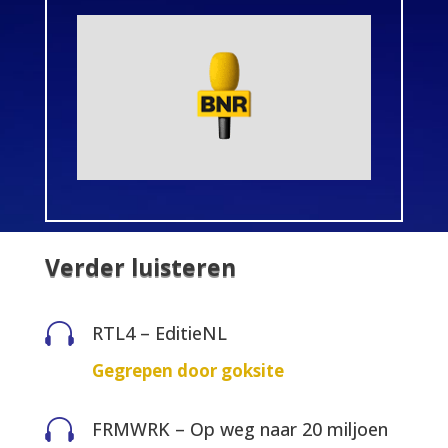
Verder luisteren

RTL4 – EditieNL
Gegrepen door goksite

FRMWRK – Op weg naar 20 miljoen